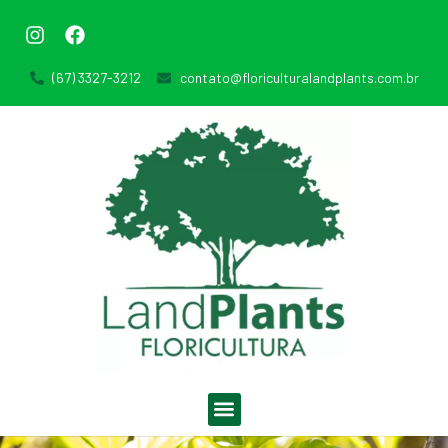
(67) 3327-3212
contato@floriculturalandplants.com.br