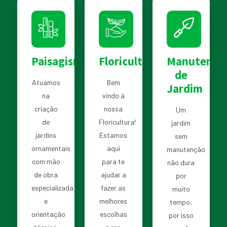
Paisagismo
Floricultura
Manutençã
de
Atuamos
Bem
Jardim
na
vindo à
criação
nossa
Um
de
Floricultura!
jardim
jardins
Estamos
sem
ornamentais
aqui
manutenção
com mão
para te
não dura
de obra
ajudar a
por
especializada
fazer as
muito
e
melhores
tempo,
orientação
escolhas
por isso