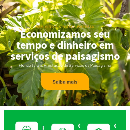
BEM VINDO A NOSSA EMPRESA
Economizamos seu
tempo e dinheiro em
serviços de paisagismo
Floricultura & Prestação de Serviços de Paisagismo
Saiba mais
O melhor
Garan
Profissionais