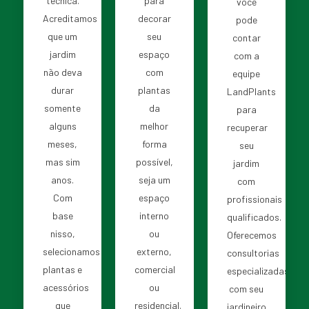
técnica.
para
você
Acreditamos
decorar
pode
que um
seu
contar
jardim
espaço
com a
não deva
com
equipe
durar
plantas
LandPlants
somente
da
para
alguns
melhor
recuperar
meses,
forma
seu
mas sim
possível,
jardim
anos.
seja um
com
Com
espaço
profissionais
base
interno
qualificados.
nisso,
ou
Oferecemos
selecionamos
externo,
consultorias
plantas e
comercial
especializadas
acessórios
ou
com seu
que
residencial.
jardineiro.