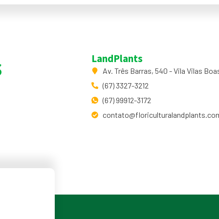
s
LandPlants
Av. Três Barras, 540 - Vila Vilas B
(67) 3327-3212
(67) 99912-3172
contato@floriculturalandplants.co